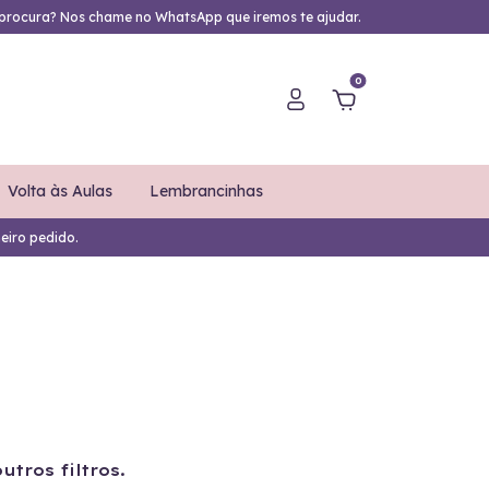
procura? Nos chame no WhatsApp que iremos te ajudar.
0
Volta às Aulas
Lembrancinhas
eiro pedido.
tros filtros.