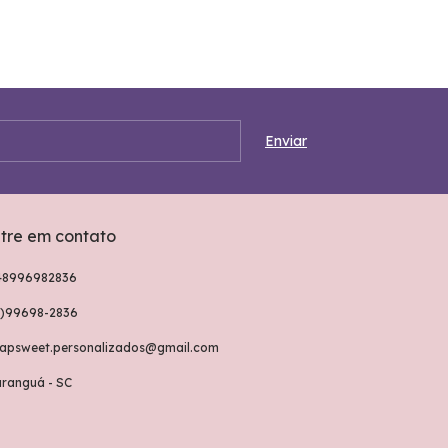
tre em contato
48996982836
8)99698-2836
rapsweet.personalizados@gmail.com
aranguá - SC