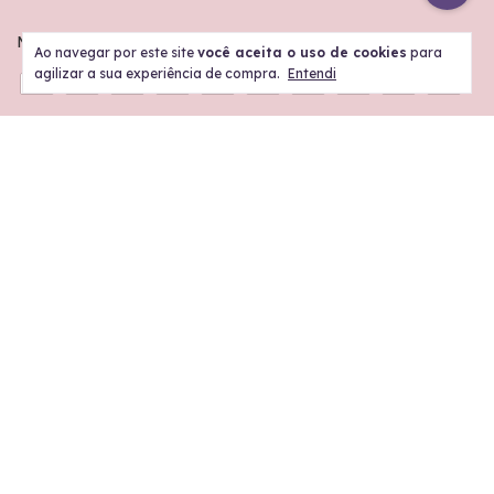
Meios de pagamento
Ao navegar por este site
você aceita o uso de cookies
para
agilizar a sua experiência de compra.
Entendi
Meios de envio
Copyright Scrap Sweet - 37520674000127 - 2026. Todos os direitos reservados.