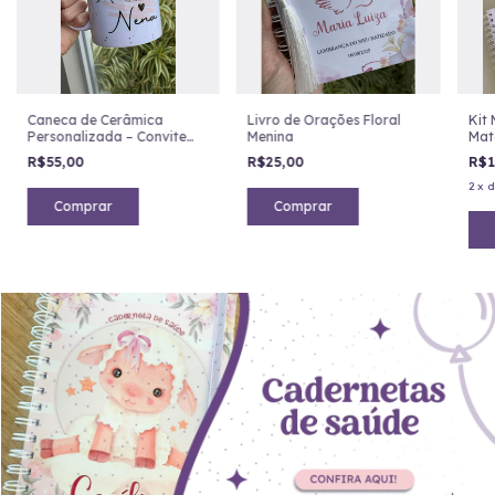
Caneca de Cerâmica
Livro de Orações Floral
Kit
Personalizada – Convite
Menina
Mat
para Madrinha de
Flo
R$55,00
R$25,00
R$1
Consagração
2
x
Comprar