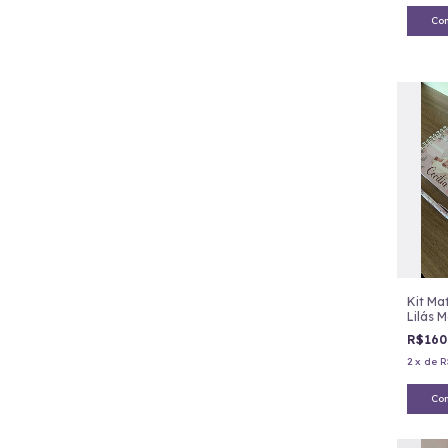
Co
Kit Ma
Lilás 
R$160
2
x
de
R
Co