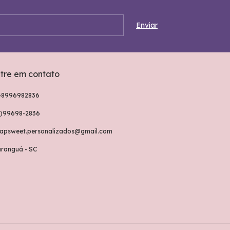
tre em contato
48996982836
8)99698-2836
rapsweet.personalizados@gmail.com
aranguá - SC