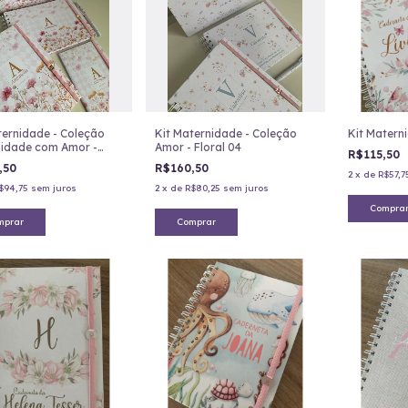
ternidade - Coleção
Kit Maternidade - Coleção
Kit Materni
idade com Amor -
Amor - Floral 04
R$115,50
Antonella
,50
R$160,50
2
x
de
R$57,7
$94,75
sem juros
2
x
de
R$80,25
sem juros
Compra
mprar
Comprar