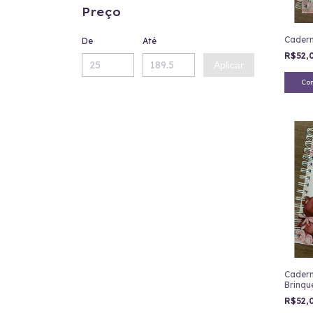
Preço
Cadern
De
Até
R$52,
Aplicar
Co
Cadern
Brinqu
R$52,