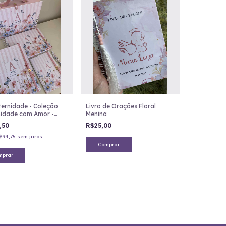
ternidade - Coleção
Livro de Orações Floral
idade com Amor -
Menina
 com Borboletas 05
,50
R$25,00
$94,75
sem juros
Comprar
mprar