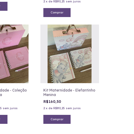
2
x
de
R$80,25
sem juros
r
Comprar
idade - Coleção
Kit Maternidade - Elefantinho
sa
Menina
R$160,50
5
sem juros
2
x
de
R$80,25
sem juros
r
Comprar