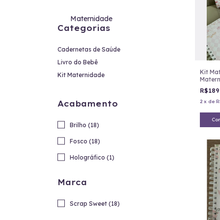
Maternidade
Categorias
Cadernetas de Saúde
Livro do Bebê
Kit Ma
Kit Maternidade
Matern
Floral 
R$189
2
x
de
R
Acabamento
Co
Brilho (18)
Fosco (18)
Holográfico (1)
Marca
Scrap Sweet (18)