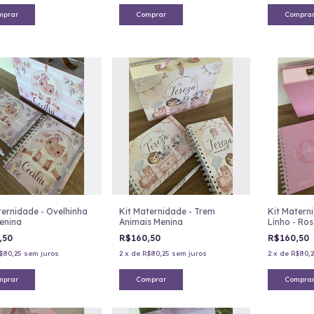
mprar
Comprar
Compra
ternidade - Ovelhinha
Kit Maternidade - Trem
Kit Matern
Menina
Animais Menina
Linho - Ro
,50
R$160,50
R$160,50
$80,25
sem juros
2
x
de
R$80,25
sem juros
2
x
de
R$80,2
mprar
Comprar
Compra