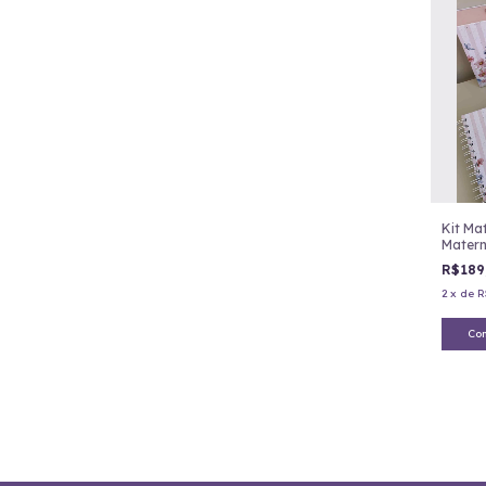
Kit Ma
Matern
Floral
R$189
2
x
de
R
Co