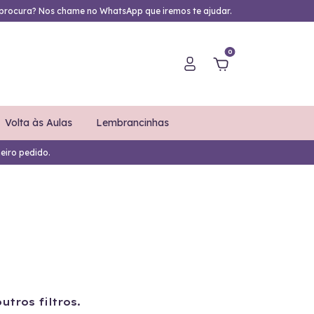
procura? Nos chame no WhatsApp que iremos te ajudar.
0
Volta às Aulas
Lembrancinhas
eiro pedido.
tros filtros.