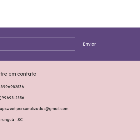
tre em contato
48996982836
8)99698-2836
rapsweet.personalizados@gmail.com
aranguá - SC