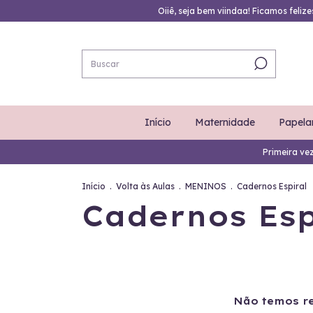
Oiiê, seja bem viindaa! Ficamos feliz
Início
Maternidade
Papela
Primeira ve
Início
.
Volta às Aulas
.
MENINOS
.
Cadernos Espiral
Cadernos Esp
Não temos re