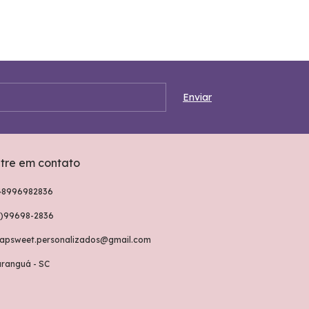
tre em contato
48996982836
8)99698-2836
rapsweet.personalizados@gmail.com
aranguá - SC