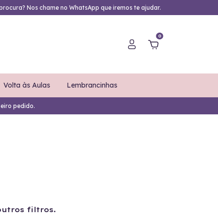
procura? Nos chame no WhatsApp que iremos te ajudar.
0
Volta às Aulas
Lembrancinhas
eiro pedido.
tros filtros.