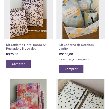
Kit Caderno Floral Bordô A5
Kit Caderno de Receitas
Pautado e Bloco de
Limão
Anotações
R$75,50
R$135,00
2
x
de
R$67,50
sem juros
Comprar
Comprar