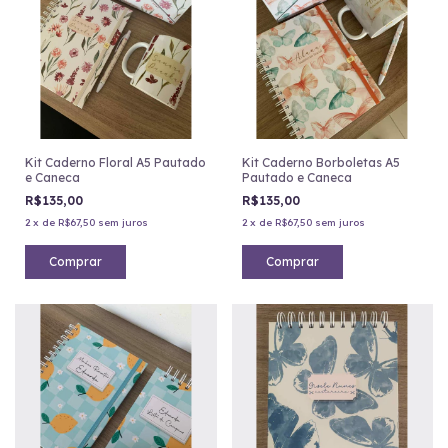
Kit Caderno Floral A5 Pautado
Kit Caderno Borboletas A5
e Caneca
Pautado e Caneca
R$135,00
R$135,00
2
x
de
R$67,50
sem juros
2
x
de
R$67,50
sem juros
Comprar
Comprar