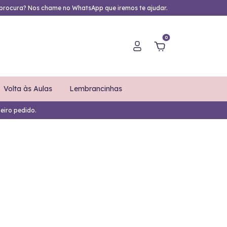
procura? Nos chame no WhatsApp que iremos te ajudar.
0
Volta às Aulas
Lembrancinhas
eiro pedido.