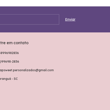
tre em contato
48996982836
8)99698-2836
rapsweet.personalizados@gmail.com
aranguá - SC