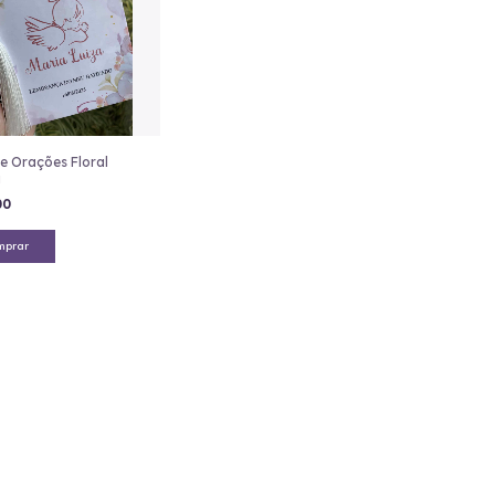
de Orações Floral
a
00
mprar