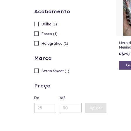
Acabamento
Brilho (1)
Fosco (1)
Livro 
Holográfico (1)
Menin
R$25,
Marca
Co
Scrap Sweet (1)
Preço
De
Até
Aplicar