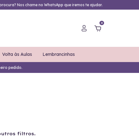
procura? Nos chame no WhatsApp que iremos te ajudar.
0
Volta às Aulas
Lembrancinhas
eiro pedido.
tros filtros.