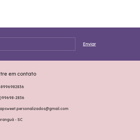
tre em contato
48996982836
8)99698-2836
rapsweet.personalizados@gmail.com
aranguá - SC