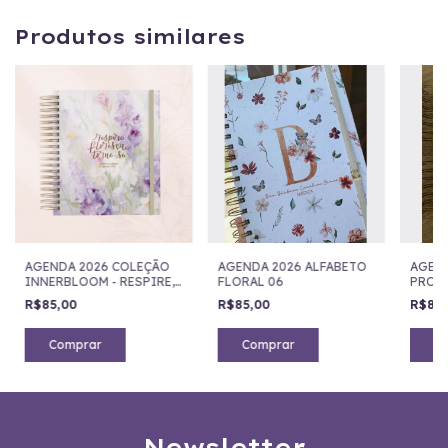
Produtos similares
AGENDA 2026 COLEÇÃO
AGENDA 2026 ALFABETO
AGEN
INNERBLOOM - RESPIRE,
FLORAL 06
PROF
FLORESÇA,TORNE-SE
R$85,00
R$85,00
R$85
Comprar
Comprar
C
Newsletter