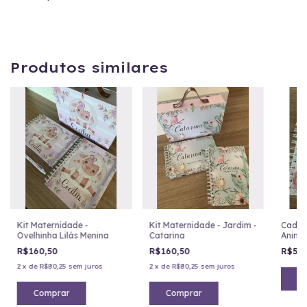
Produtos similares
Kit Maternidade -
Kit Maternidade - Jardim -
Cader
Ovelhinha Lilás Menina
Catarina
Anima
R$160,50
R$160,50
R$52
2
x
de
R$80,25
sem juros
2
x
de
R$80,25
sem juros
C
Comprar
Comprar