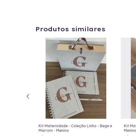
Produtos similares
o Bege com
Kit Maternidade - Coleção Linho - Bege e
Kit Ma
Marrom - Menino
Menin