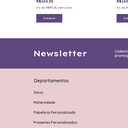
R$160,50
R$160
2
x
de
R$80,25
sem juros
2
x
de
R
Comprar
Co
Newsletter
Cadastr
promoç
Departamentos
Início
Maternidade
Papelaria Personalizada
Presentes Personalizados