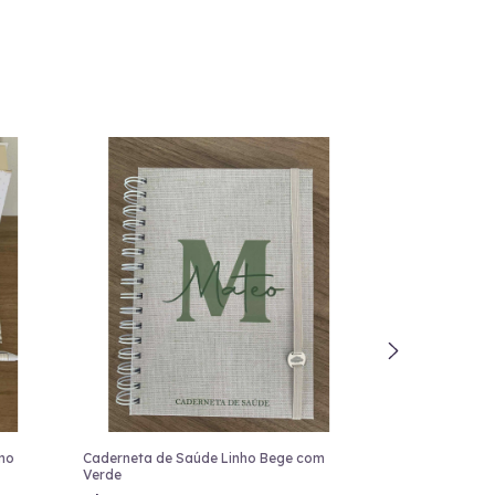
no
Caderneta de Saúde Linho Bege com
Caderneta de S
Verde
R$52,00