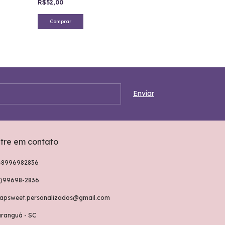
R$52,00
Comprar
Comprar
tre em contato
48996982836
8)99698-2836
rapsweet.personalizados@gmail.com
aranguá - SC