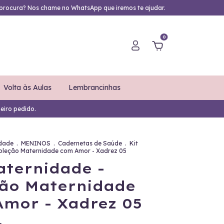
procura? Nos chame no WhatsApp que iremos te ajudar.
0
Volta às Aulas
Lembrancinhas
eiro pedido.
dade
.
MENINOS
.
Cadernetas de Saúde
.
Kit
oleção Maternidade com Amor - Xadrez 05
aternidade -
ão Maternidade
mor - Xadrez 05