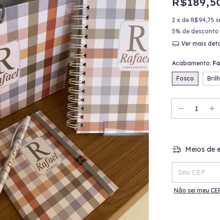
R$189,5
2
x de
R$94,75
s
5% de desconto
Ver mais det
Acabamento:
Fo
Fosco
Bril
Meios de e
Entregas para o
Não sei meu CE