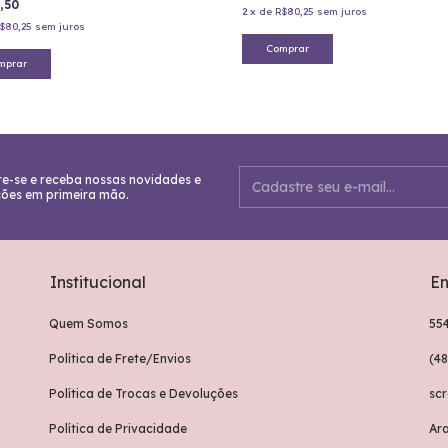
,50
2
x
de
R$80,25
sem juros
$80,25
sem juros
Comprar
mprar
e-se e receba nossas novidades e
ões em primeira mão.
Institucional
En
Quem Somos
55
Política de Frete/Envios
(4
Política de Trocas e Devoluções
sc
Política de Privacidade
Ar