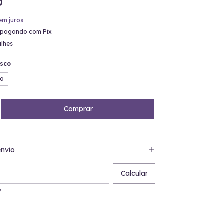
0
em juros
pagando com Pix
alhes
sco
ho
nvio
 CEP:
Calcular
P